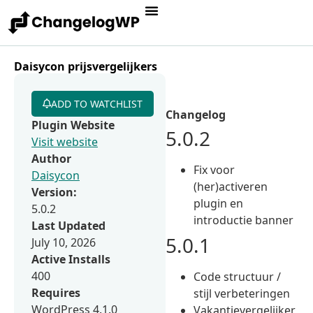
Daisycon prijsvergelijkers
ADD TO WATCHLIST
Changelog
Plugin Website
5.0.2
Visit website
Author
Fix voor
Daisycon
(her)activeren
Version:
plugin en
5.0.2
introductie banner
Last Updated
5.0.1
July 10, 2026
Active Installs
400
Code structuur /
Requires
stijl verbeteringen
WordPress 4.1.0
Vakantievergelijker