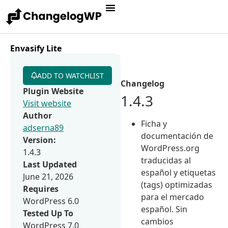
Envasify Lite
ADD TO WATCHLIST
Changelog
Plugin Website
1.4.3
Visit website
Author
Ficha y
adserna89
documentación de
Version:
WordPress.org
1.4.3
traducidas al
Last Updated
español y etiquetas
June 21, 2026
(tags) optimizadas
Requires
para el mercado
WordPress 6.0
español. Sin
Tested Up To
cambios
WordPress 7.0