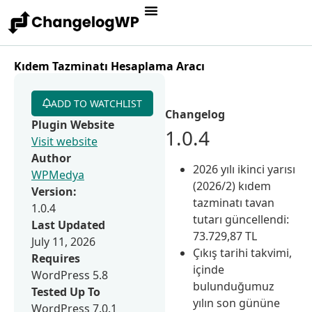
Kıdem Tazminatı Hesaplama Aracı
ADD TO WATCHLIST
Changelog
Plugin Website
1.0.4
Visit website
Author
2026 yılı ikinci yarısı
WPMedya
(2026/2) kıdem
Version:
tazminatı tavan
1.0.4
tutarı güncellendi:
Last Updated
73.729,87 TL
July 11, 2026
Çıkış tarihi takvimi,
Requires
içinde
WordPress 5.8
bulunduğumuz
Tested Up To
yılın son gününe
WordPress 7.0.1