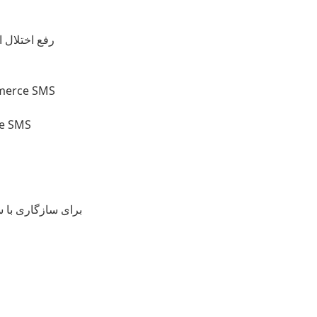
رفع اختلال ا
سازگاری با ارسال پی
رفع مشکل 
افزودن متای مجازی pinova_mobile برای