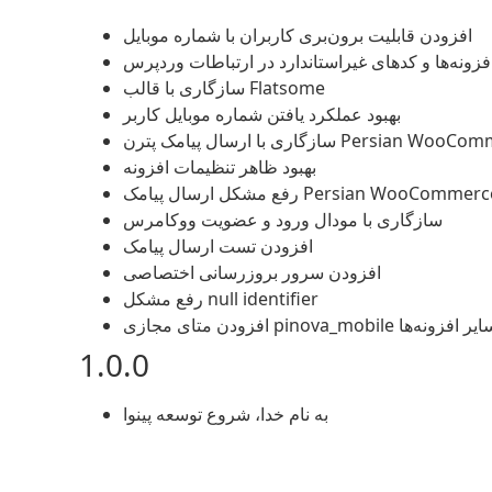
افزودن قابلیت برون‌بری کاربران با شماره موبایل
فزونه‌ها و کدهای غیراستاندارد در ارتباطات وردپرس
سازگاری با قالب Flatsome
بهبود عملکرد یافتن شماره موبایل کاربر
امک پترن Persian WooCommerce SMS
بهبود ظاهر تنظیمات افزونه
ارسال پیامک Persian WooCommerce SMS
سازگاری با مودال ورود و عضویت ووکامرس
افزودن تست ارسال پیامک
افزودن سرور بروزرسانی اختصاصی
رفع مشکل null identifier
 سازگاری با سایر افزونه‌ها
1.0.0
به نام خدا، شروع توسعه پینوا