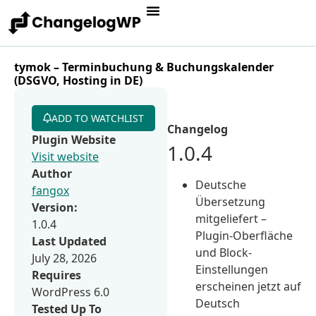
tymok – Terminbuchung & Buchungskalender
(DSGVO, Hosting in DE)
ADD TO WATCHLIST
Changelog
Plugin Website
1.0.4
Visit website
Author
Deutsche
fangox
Übersetzung
Version:
mitgeliefert –
1.0.4
Plugin-Oberfläche
Last Updated
und Block-
July 28, 2026
Einstellungen
Requires
erscheinen jetzt auf
WordPress 6.0
Deutsch
Tested Up To