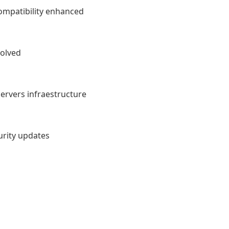
ompatibility enhanced
solved
ervers infraestructure
urity updates