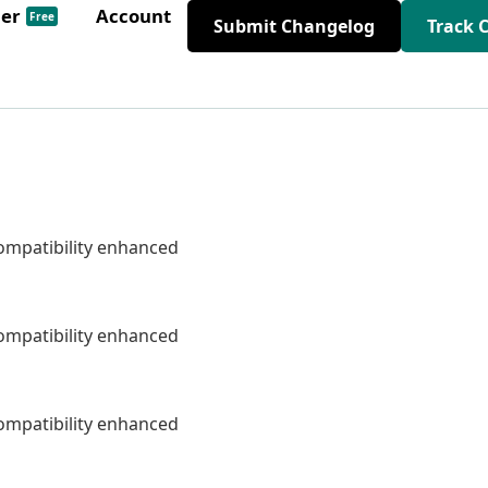
der
Account
Free
Submit Changelog
Track 
ompatibility enhanced
ompatibility enhanced
ompatibility enhanced