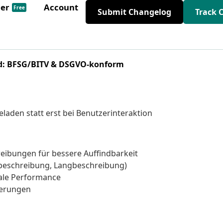
der
Account
Free
Submit Changelog
Track 
and: BFSG/BITV & DSGVO‑konform
eladen statt erst bei Benutzerinteraktion
eibungen für bessere Auffindbarkeit
zbeschreibung, Langbeschreibung)
ale Performance
serungen