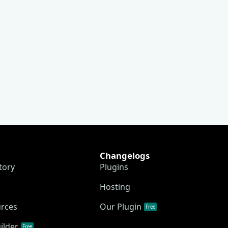
Changelogs
tory
Plugins
Hosting
urces
Our Plugin
Free
ilder
Free