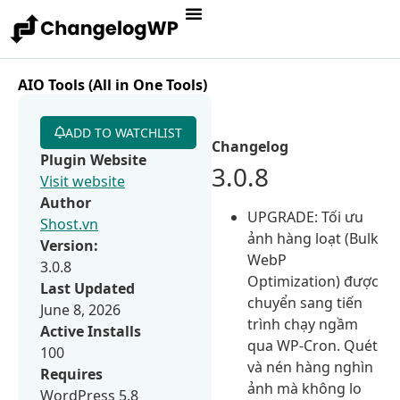
AIO Tools (All in One Tools)
ADD TO WATCHLIST
Changelog
Plugin Website
3.0.8
Visit website
Author
UPGRADE: Tối ưu
Shost.vn
ảnh hàng loạt (Bulk
Version:
WebP
3.0.8
Optimization) được
Last Updated
chuyển sang tiến
June 8, 2026
trình chạy ngầm
Active Installs
qua WP-Cron. Quét
100
và nén hàng nghìn
Requires
ảnh mà không lo
WordPress 5.8