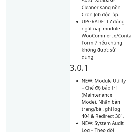
Auto Database
Cleaner sang nền
Cron Job độc lập.
UPGRADE: Tự động
ngắt nạp module
WooCommerce/Conta
Form 7 nếu chúng
không được sử
dụng.
3.0.1
NEW: Module Utility
– Chế độ bảo trì
(Maintenance
Mode), Nhân bản
trang/bài, ghi log
404 & Redirect 301.
NEW: System Audit
Log – Theo dõi