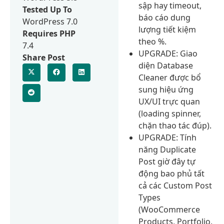
sập hay timeout,
Tested Up To
báo cáo dung
WordPress 7.0
lượng tiết kiệm
Requires PHP
theo %.
7.4
UPGRADE: Giao
Share Post
diện Database
Cleaner được bổ
sung hiệu ứng
UX/UI trực quan
(loading spinner,
chặn thao tác đúp).
UPGRADE: Tính
năng Duplicate
Post giờ đây tự
động bao phủ tất
cả các Custom Post
Types
(WooCommerce
Products, Portfolio,