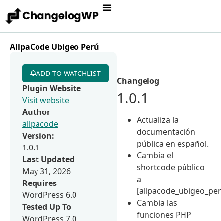
AllpaCode Ubigeo Perú
ADD TO WATCHLIST
Changelog
Plugin Website
1.0.1
Visit website
Author
Actualiza la
allpacode
documentación
Version:
pública en español.
1.0.1
Cambia el
Last Updated
shortcode público
May 31, 2026
a
Requires
[allpacode_ubigeo_per
WordPress 6.0
Cambia las
Tested Up To
funciones PHP
WordPress 7.0