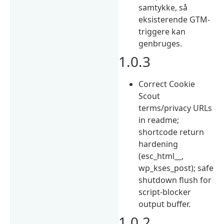
samtykke, så
eksisterende GTM-
triggere kan
genbruges.
1.0.3
Correct Cookie
Scout
terms/privacy URLs
in readme;
shortcode return
hardening
(esc_html__,
wp_kses_post); safe
shutdown flush for
script-blocker
output buffer.
1.0.2