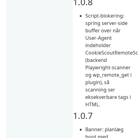
1.0.8
Script-blokering:
spring server-side
buffer over når
User-Agent
indeholder
CookieScoutRemoteSc
(backend
Playwright-scanner
og wp_remote_get i
plugin), så
scanning ser
eksekverbare tags i
HTML.
1.0.7
Banner: planlæg
boot med