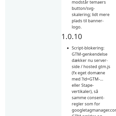
modstår temaers
button/svg-
skalering; lidt mere
plads til banner-
logo.
1.0.10
Script-blokering:
GTM-genkendelse
dækker nu server-
side / hosted gtm.js
(fx eget domæne
med ?id=GTM-…
eller Stape-
vertikaler), så
samme consent-
regler som for
googletagmanager.c