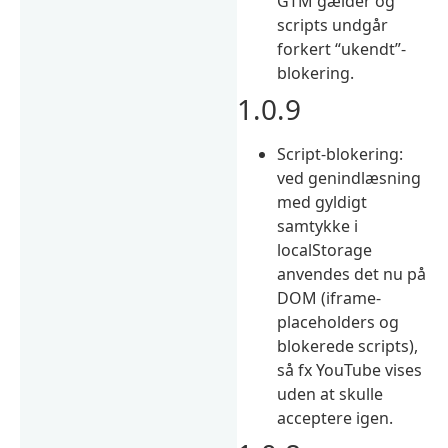
GTM gælder og
scripts undgår
forkert “ukendt”-
blokering.
1.0.9
Script-blokering:
ved genindlæsning
med gyldigt
samtykke i
localStorage
anvendes det nu på
DOM (iframe-
placeholders og
blokerede scripts),
så fx YouTube vises
uden at skulle
acceptere igen.