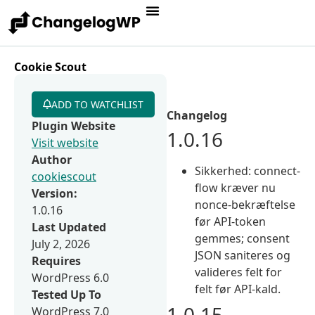
Cookie Scout
ADD TO WATCHLIST
Changelog
Plugin Website
1.0.16
Visit website
Author
Sikkerhed: connect-
cookiescout
flow kræver nu
Version:
nonce-bekræftelse
1.0.16
før API-token
Last Updated
gemmes; consent
July 2, 2026
JSON saniteres og
Requires
valideres felt for
WordPress 6.0
felt før API-kald.
Tested Up To
1.0.15
WordPress 7.0