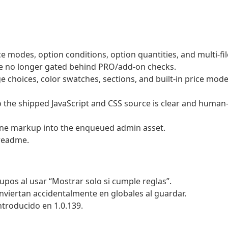
rice modes, option conditions, option quantities, and multi-fil
are no longer gated behind PRO/add-on checks.
age choices, color swatches, sections, and built-in price mod
the shipped JavaScript and CSS source is clear and human
ine markup into the enqueued admin asset.
 readme.
pos al usar “Mostrar solo si cumple reglas”.
nviertan accidentalmente en globales al guardar.
ntroducido en 1.0.139.