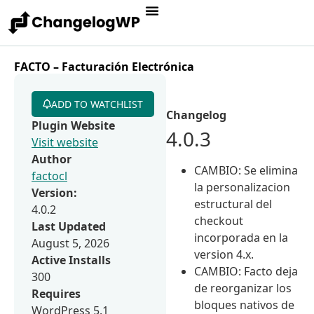
FACTO – Facturación Electrónica
ADD TO WATCHLIST
Changelog
Plugin Website
4.0.3
Visit website
Author
CAMBIO: Se elimina
factocl
la personalizacion
Version:
estructural del
4.0.2
checkout
Last Updated
incorporada en la
August 5, 2026
version 4.x.
Active Installs
CAMBIO: Facto deja
300
de reorganizar los
Requires
bloques nativos de
WordPress 5.1