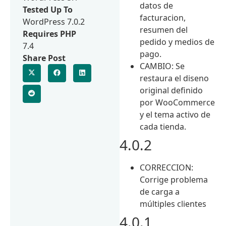
datos de
Tested Up To
facturacion,
WordPress 7.0.2
resumen del
Requires PHP
pedido y medios de
7.4
pago.
Share Post
CAMBIO: Se
restaura el diseno
original definido
por WooCommerce
y el tema activo de
cada tienda.
4.0.2
CORRECCION:
Corrige problema
de carga a
múltiples clientes
4.0.1