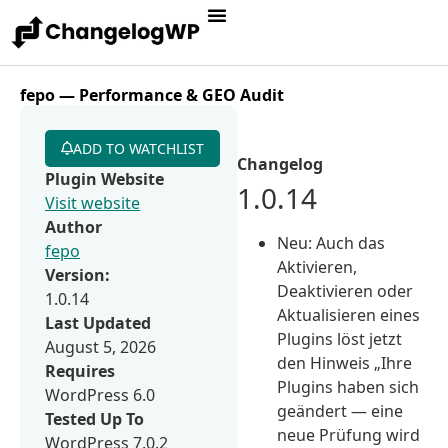
fepo — Performance & GEO Audit
ADD TO WATCHLIST
Changelog
Plugin Website
1.0.14
Visit website
Author
Neu: Auch das
fepo
Aktivieren,
Version:
Deaktivieren oder
1.0.14
Aktualisieren eines
Last Updated
Plugins löst jetzt
August 5, 2026
den Hinweis „Ihre
Requires
Plugins haben sich
WordPress 6.0
geändert — eine
Tested Up To
neue Prüfung wird
WordPress 7.0.2