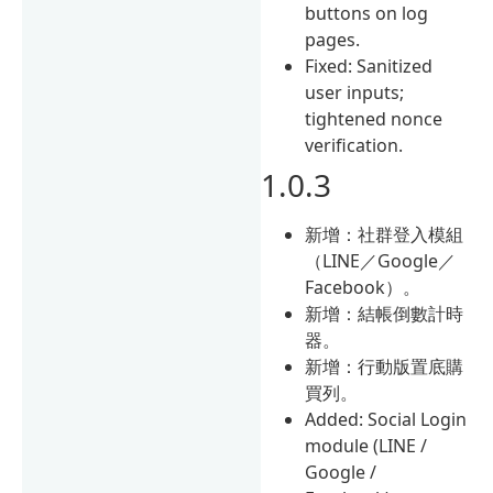
buttons on log
pages.
Fixed: Sanitized
user inputs;
tightened nonce
verification.
1.0.3
新增：社群登入模組
（LINE／Google／
Facebook）。
新增：結帳倒數計時
器。
新增：行動版置底購
買列。
Added: Social Login
module (LINE /
Google /