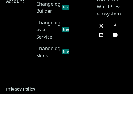
Account
Changelog
WordPress
Free
Builder
ecosystem.
Changelog
as a
Free
Service
Changelog
Free
Skins
Privacy Policy
Terms of Service
Disclaimer
Copyright © 2026 • ChangelogWP