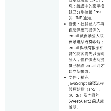
息；維護中的棄單模
組已分別控管 Email
與 LINE 通知。
變更：社群登入不再
僅憑供應商提供的
email 就自動登入或
自動連結既有帳號；
email 與既有帳號相
符的訪客需先以密碼
登入，僅在供應商提
供已驗證 email 時才
建立新帳號。
文件：補充
JavaScript 編譯流程
與原始檔（src/ →
build/）及內附的
SweetAlert2 函式庫
說明。