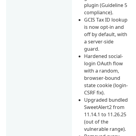
plugin (Guideline 5
compliance).
GCIS Tax ID lookup
is now opt-in and
off by default, with
a server-side
guard.
Hardened social-
login OAuth flow
with a random,
browser-bound
state cookie (login-
CSRF fix).
Upgraded bundled
SweetAlert2 from
11.14.1 to 11.26.25
(out of the
vulnerable range).