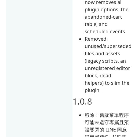
now removes all
plugin options, the
abandoned-cart
table, and
scheduled events.
Removed:
unused/superseded
files and assets
(legacy scripts, an
unregistered editor
block, dead
helpers) to slim the
plugin.
1.0.8
移除：舊版棄單程序
可能未遵守專屬且預
設關閉的 LINE 同意
設定就發送 LINE 訊