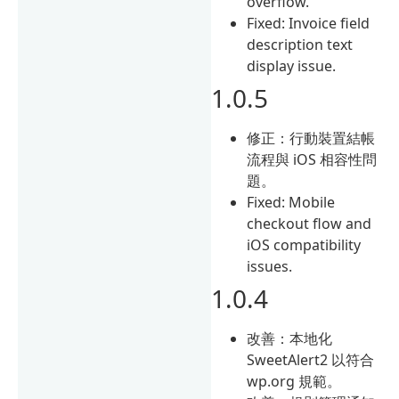
overflow.
Fixed: Invoice field
description text
display issue.
1.0.5
修正：行動裝置結帳
流程與 iOS 相容性問
題。
Fixed: Mobile
checkout flow and
iOS compatibility
issues.
1.0.4
改善：本地化
SweetAlert2 以符合
wp.org 規範。