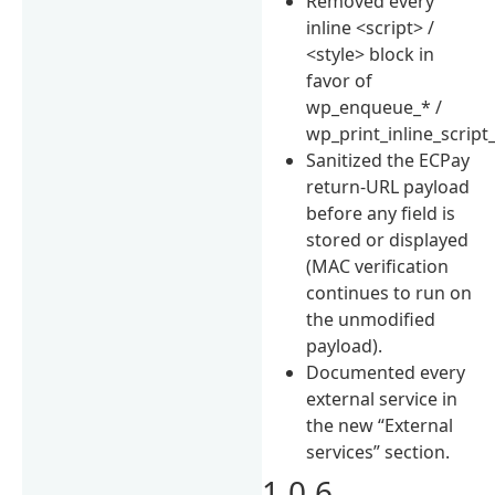
Removed every
inline <script> /
<style> block in
favor of
wp_enqueue_* /
wp_print_inline_script
Sanitized the ECPay
return-URL payload
before any field is
stored or displayed
(MAC verification
continues to run on
the unmodified
payload).
Documented every
external service in
the new “External
services” section.
1.0.6