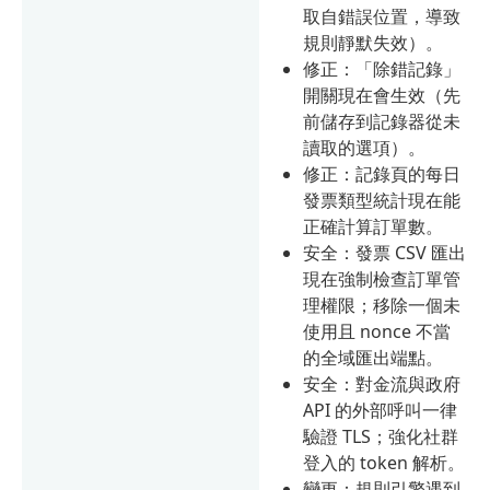
取自錯誤位置，導致
規則靜默失效）。
修正：「除錯記錄」
開關現在會生效（先
前儲存到記錄器從未
讀取的選項）。
修正：記錄頁的每日
發票類型統計現在能
正確計算訂單數。
安全：發票 CSV 匯出
現在強制檢查訂單管
理權限；移除一個未
使用且 nonce 不當
的全域匯出端點。
安全：對金流與政府
API 的外部呼叫一律
驗證 TLS；強化社群
登入的 token 解析。
變更：規則引擎遇到