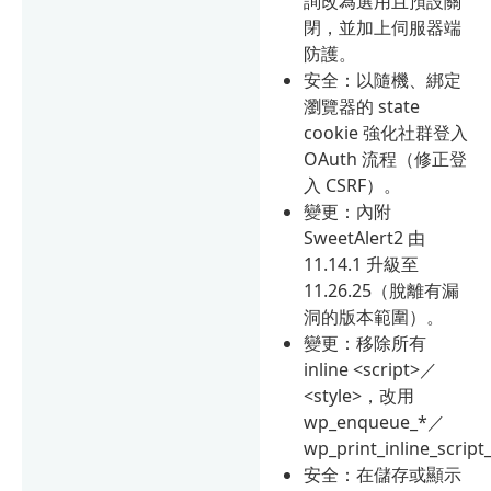
詢改為選用且預設關
閉，並加上伺服器端
防護。
安全：以隨機、綁定
瀏覽器的 state
cookie 強化社群登入
OAuth 流程（修正登
入 CSRF）。
變更：內附
SweetAlert2 由
11.14.1 升級至
11.26.25（脫離有漏
洞的版本範圍）。
變更：移除所有
inline <script>／
<style>，改用
wp_enqueue_*／
wp_print_inline_scrip
安全：在儲存或顯示