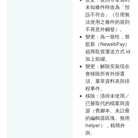
未知條件時改為「預
設不符合」（引用無
法使用之條件的規則
不再意外觸發）。
變更：為一致性，替
藍新（NewebPay）
超商取貨運送方式 id
加上前綴。
變更：解除安裝現在
會移除所有外掛選
項、棄單資料表與排
程事件。
移除：清掉未使用／
已被取代的檔案與資
源（舊腳本、未註冊
的編輯器區塊、無用
helper），精簡外
掛。