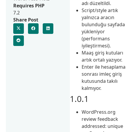
adı düzeltildi.
Requires PHP
Script/style artık
7.2
yalnızca aracın
Share Post
bulunduğu sayfada
yükleniyor
(performans
iyileştirmesi).
Maaş giriş kutuları
artık ortalı yazıyor.
Enter ile hesaplama
sonrası imleç giriş
kutusunda takılı
kalmıyor.
1.0.1
WordPress.org
review feedback
addressed: unique