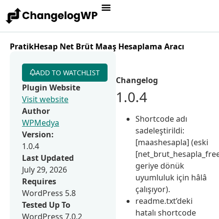
PratikHesap Net Brüt Maaş Hesaplama Aracı
ADD TO WATCHLIST
Changelog
Plugin Website
1.0.4
Visit website
Author
Shortcode adı
WPMedya
sadeleştirildi:
Version:
[maashesapla] (eski
1.0.4
[net_brut_hesapla_fre
Last Updated
geriye dönük
July 29, 2026
uyumluluk için hâlâ
Requires
çalışıyor).
WordPress 5.8
readme.txt’deki
Tested Up To
hatalı shortcode
WordPress 7.0.2