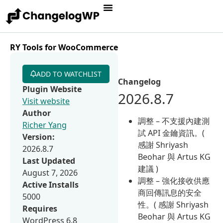
RY Tools for WooCommerce
ADD TO WATCHLIST
Changelog
Plugin Website
2026.8.7
Visit website
Author
調整 – 不支援內建測
Richer Yang
試 API 金鑰資訊。(
Version:
感謝 Shriyash
2026.8.7
Beohar 與 Artus KG
Last Updated
建議 )
August 7, 2026
調整 – 強化接收供應
Active Installs
商回傳訊息的安全
5000
性。( 感謝 Shriyash
Requires
Beohar 與 Artus KG
WordPress 6.8