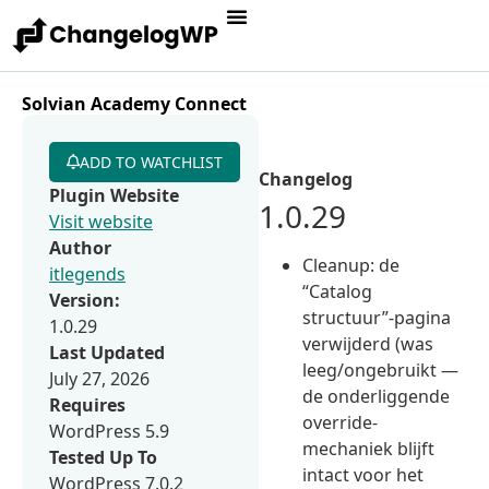
Solvian Academy Connect
ADD TO WATCHLIST
Changelog
Plugin Website
1.0.29
Visit website
Author
Cleanup: de
itlegends
“Catalog
Version:
structuur”-pagina
1.0.29
verwijderd (was
Last Updated
leeg/ongebruikt —
July 27, 2026
de onderliggende
Requires
override-
WordPress 5.9
mechaniek blijft
Tested Up To
intact voor het
WordPress 7.0.2