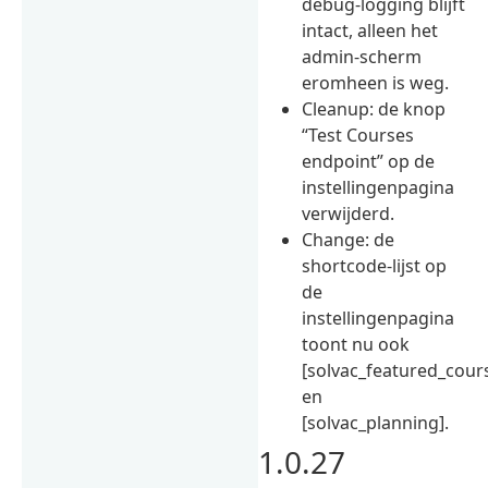
debug-logging blijft
intact, alleen het
admin-scherm
eromheen is weg.
Cleanup: de knop
“Test Courses
endpoint” op de
instellingenpagina
verwijderd.
Change: de
shortcode-lijst op
de
instellingenpagina
toont nu ook
[solvac_featured_cour
en
[solvac_planning].
1.0.27