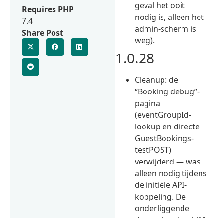
geval het ooit
Requires PHP
nodig is, alleen het
7.4
admin-scherm is
Share Post
weg).
1.0.28
Cleanup: de
“Booking debug”-
pagina
(eventGroupId-
lookup en directe
GuestBookings-
testPOST)
verwijderd — was
alleen nodig tijdens
de initiële API-
koppeling. De
onderliggende