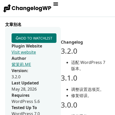
文章别名
ADD TO WATCHLIST
Changelog
Plugin Website
3.2.0
Visit website
Author
适配 WordPress 7
紫茉莉.ME
版本。
Version:
3.1.0
3.2.0
Last Updated
May 28, 2026
调整设置选项页。
Requires
修复错误。
WordPress 5.6
3.0.0
Tested Up To
WordPress 7.0